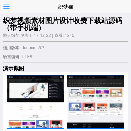
织梦猫
织梦视频素材图片设计收费下载站源码
（带手机端）
懒人织梦 发表于 17-12-22 | 查看: 1245
适用版本
: dedecms5.7
语言编码
: UTF8
演示截图