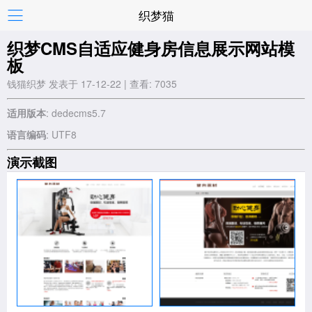
织梦猫
织梦CMS自适应健身房信息展示网站模
板
钱猫织梦 发表于 17-12-22 | 查看: 7035
适用版本
: dedecms5.7
语言编码
: UTF8
演示截图